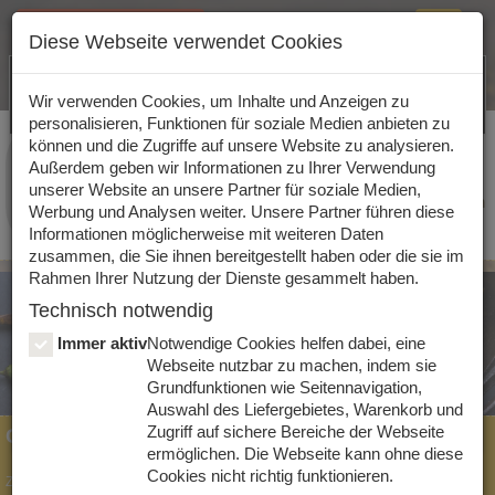
Bestelloptionen ändern
Toggle
Diese Webseite verwendet Cookies
navigat
Lieferung
Selbstabholung
Jetzt unsere App herunterladen!
Wir haben
geöffnet!
Shop
Wir verwenden Cookies, um Inhalte und Anzeigen zu
personalisieren, Funktionen für soziale Medien anbieten zu
Uhrzeit
und Liefergebiet
können und die Zugriffe auf unsere Website zu analysieren.
Außerdem geben wir Informationen zu Ihrer Verwendung
Kalte
Warme
Bitte wähle deine gewünschte Uhrzeit
Gutschein
Mittagskarte
Suppen
unserer Website an unsere Partner für soziale Medien,
Gib deine Postleitzahl ein und wir leiten dich
Vorspeisen
Vorspeisen
Werbung und Analysen weiter. Unsere Partner führen diese
automatisch in die richtige Filiale.
Informationen möglicherweise mit weiteren Daten
zusammen, die Sie ihnen bereitgestellt haben oder die sie im
Rahmen Ihrer Nutzung der Dienste gesammelt haben.
Technisch notwendig
Immer aktiv
Notwendige Cookies helfen dabei, eine
Webseite nutzbar zu machen, indem sie
Grundfunktionen wie Seitennavigation,
Auswahl des Liefergebietes, Warenkorb und
Auswählen
Zugriff auf sichere Bereiche der Webseite
Gutschein
ermöglichen. Die Webseite kann ohne diese
Cookies nicht richtig funktionieren.
Zählt nicht zum Mindestbestellwert